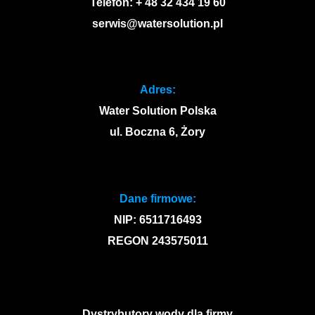
Telefon: + 48 32 434 19 60
serwis@watersolution.pl
Adres:
Water Solution Polska
ul. Boczna 6, Żory
Dane firmowe:
NIP: 6511716493
REGON 243575011
Dystrybutory wody dla firmy