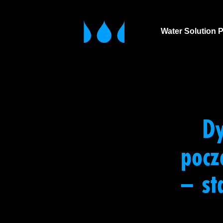
Water Solution 
Dy
pocz
– st