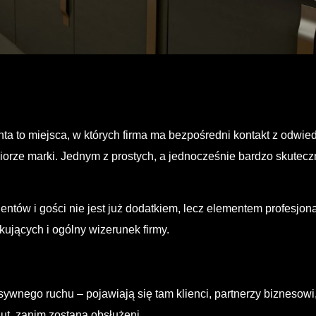
nta to miejsca, w których firma ma bezpośredni kontakt z odwi
iorze marki. Jednym z prostych, a jednocześnie bardzo skutec
ntów i gości nie jest już dodatkiem, lecz elementem profesjona
ujących i ogólny wizerunek firmy.
sywnego ruchu – pojawiają się tam klienci, partnerzy biznesowi
ut, zanim zostaną obsłużeni.